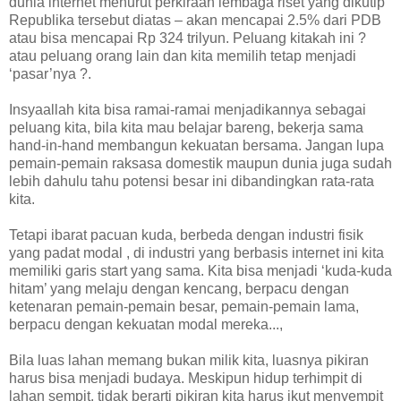
dunia internet menurut perkiraan lembaga riset yang dikutip
Republika tersebut diatas – akan mencapai 2.5% dari PDB
atau bisa mencapai Rp 324 trilyun. Peluang kitakah ini ?
atau peluang orang lain dan kita memilih tetap menjadi
‘pasar’nya ?.
Insyaallah kita bisa ramai-ramai menjadikannya sebagai
peluang kita, bila kita mau belajar bareng, bekerja sama
hand-in-hand membangun kekuatan bersama. Jangan lupa
pemain-pemain raksasa domestik maupun dunia juga sudah
lebih dahulu tahu potensi besar ini dibandingkan rata-rata
kita.
Tetapi ibarat pacuan kuda, berbeda dengan industri fisik
yang padat modal , di industri yang berbasis internet ini kita
memiliki garis start yang sama. Kita bisa menjadi ‘kuda-kuda
hitam’ yang melaju dengan kencang, berpacu dengan
ketenaran pemain-pemain besar, pemain-pemain lama,
berpacu dengan kekuatan modal mereka...,
Bila luas lahan memang bukan milik kita, luasnya pikiran
harus bisa menjadi budaya. Meskipun hidup terhimpit di
lahan sempit, tidak berarti pikiran kita harus ikut menyempit