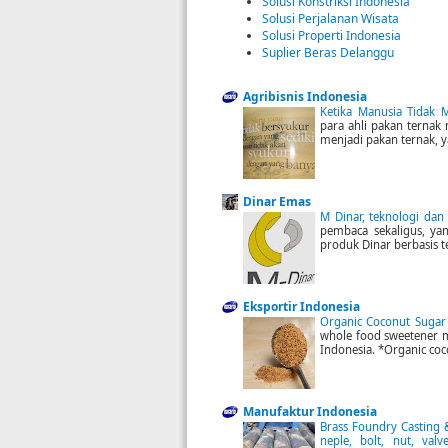
Solusi Konstriksi Indonesia
Solusi Perjalanan Wisata
Solusi Properti Indonesia
Suplier Beras Delanggu
Agribisnis Indonesia
Ketika Manusia Tidak
para ahli pakan ternak m
menjadi pakan ternak, y
Dinar Emas
M Dinar, teknologi da
pembaca sekaligus, ya
produk Dinar berbasis t
Eksportir Indonesia
Organic Coconut Suga
whole food sweetener m
Indonesia. *Organic coc
Manufaktur Indonesia
Brass Foundry Casting & 
neple, bolt, nut, val