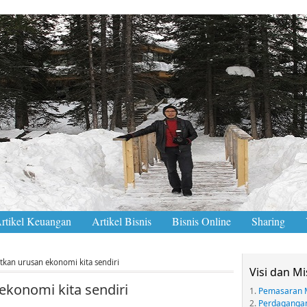
rtikel Keuangan
Artikel Bisnis
Bisnis Online
Sharing
kan urusan ekonomi kita sendiri
Visi dan Mi
konomi kita sendiri
1.
Pemasaran 
2.
Perdaganga