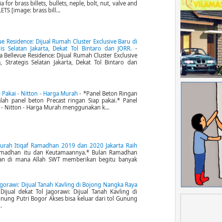
for brass billets, bullets, neple, bolt, nut, valve and
ETS [image: brass bill...
 Residence: Dijual Rumah Cluster Exclusive Baru di
egis Selatan Jakarta, Dekat Tol Bintaro dan JORR.
-
Bellevue Residence: Dijual Rumah Cluster Exclusive
, Strategis Selatan Jakarta, Dekat Tol Bintaro dan
 Pakai - Nitton - Harga Murah
-
*Panel Beton Ringan
alah panel beton Precast ringan Siap pakai.* Panel
 - Nitton - Harga Murah menggunakan k...
rah Itiqaf Ramadhan 2019 dan 2020 Jakarta Raih
madhan itu dan Keutamaannya.* Bulan Ramadhan
lan di mana Allah SWT memberikan begitu banyak
Jagorawi: Dijual Tanah Kavling di Bojong Nangka Raya
Dijual dekat Tol Jagorawi: Dijual Tanah Kavling di
ung Putri Bogor Akses bisa keluar dari tol Gunung
.