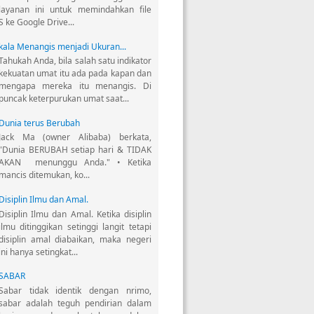
layanan ini untuk memindahkan file
 ke Google Drive...
kala Menangis menjadi Ukuran...
Tahukah Anda, bila salah satu indikator
kekuatan umat itu ada pada kapan dan
mengapa mereka itu menangis. Di
puncak keterpurukan umat saat...
Dunia terus Berubah
Jack Ma (owner Alibaba) berkata,
"Dunia BERUBAH setiap hari & TIDAK
AKAN menunggu Anda." • Ketika
mancis ditemukan, ko...
Disiplin Ilmu dan Amal.
Disiplin Ilmu dan Amal. Ketika disiplin
ilmu ditinggikan setinggi langit tetapi
disiplin amal diabaikan, maka negeri
ini hanya setingkat...
SABAR
Sabar tidak identik dengan nrimo,
sabar adalah teguh pendirian dalam