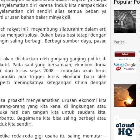
Popular Po
enyelamatkan diri karena ‘induk’ kita nampak tidak
elamatkan diri sendiri alias semua beban ya
rti urusan bahan bakar minyak dll.
leh rakyat ini?, meyambung silaturahim dalam arti
sa menjadi solusi. Bukan basa-basi tetapi dengan
ingin saling berbagi. Berbagi sumber daya, pasar,
Peristi...
i akan disibukkan oleh gonjang-ganjing politik di
ekutif. Pada saat yang bersamaan, ekonomi dunia
 dari krisis sejak 2008 – mungkin akan terus
ungkin ada trigger krisis ekonomi baru oleh
eperti meningkatnya ketegangan China dengan
 bisa proaktif menyelamatkan urusan ekonomi kita
orang-orang yang kita kenal di lingkungan atau
ka hati dan tangan kita untuk saudara kita,
bantu. Bagaimana kita bisa saling berbagi atau
uk kita sendiri.
ketika roda-roda gigi usaha itu saling memutar –