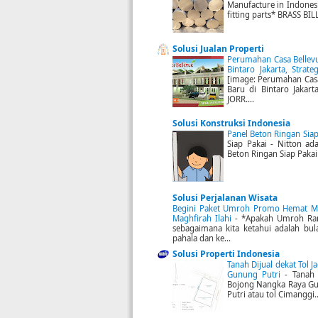
Manufacture in Indonesia 
fitting parts* BRASS BILL
Solusi Jualan Properti
Perumahan Casa Bellevue
Bintaro Jakarta, Strat
[image: Perumahan Casa 
Baru di Bintaro Jakarta
JORR....
Solusi Konstruksi Indonesia
Panel Beton Ringan Siap
Siap Pakai - Nitton ad
Beton Ringan Siap Pakai
Solusi Perjalanan Wisata
Begini Paket Umroh Promo Hemat Mu
Maghfirah Ilahi
-
*Apakah Umroh Ra
sebagaimana kita ketahui adalah bu
pahala dan ke...
Solusi Properti Indonesia
Tanah Dijual dekat Tol 
Gunung Putri
-
Tanah 
Bojong Nangka Raya Gun
Putri atau tol Cimanggi..