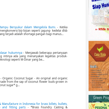
 Mampu Bersyukur dalam Mengelola Bumi.
-
Ketika
engkonversi biji-bijian seperti jagung- kedelai dlsb
ang terjadi adalah shortage pangan bagi manus...
n dasar hukumnya
-
Menjawab beberapa pertanyaan
ng intinya ada yang menanyakan legalitas produk-
eknologi seperti M-Dinar yang be...
r
-
Organic Coconut Sugar - An original and organic
ade from the sap of coconut flower buds grown in
onut sugar* g...
Manufacture in Indonesia for brass billets, bullets,
ve and fitting parts
-
*Brass Foundry Casting &