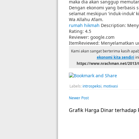
maka dia akan sanggup memutar r
Dengan ekonomi yang berbasis sil
selamat meskipun ‘induk-induk’ ki
Wa Allahu A’lam.
rumah hikmah
Description:
Menye
Rating:
4.5
Reviewer:
google.com
ItemReviewed:
Menyelamatkan ur
Kami akan sangat berterima kasih apab
ekonomi kita sendiri
in
https://www.nrachman.net/2013/
Labels:
introspeksi
,
motivasi
Newer Post
Grafik Harga Dinar terhadap