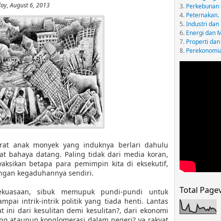
ay, August 6, 2013
3.
Perkebunan 
4.
Peternakan.
5.
Industri dan
6.
Energi dan M
7.
Properti dan
8.
Perekonomi
barat anak monyek yang induknya berlari dahulu
at bahaya datang. Paling tidak dari media koran,
nyaksikan betapa para pemimpin kita di eksekutif,
dengan kegaduhannya sendiri.
Total Page
ekuasaan, sibuk memupuk pundi-pundi untuk
pai intrik-intrik politik yang tiada henti. Lantas
 ini dari kesulitan demi kesulitan?, dari ekonomi
ng ataupun konglomerasi dalam negeri? ya rakyat