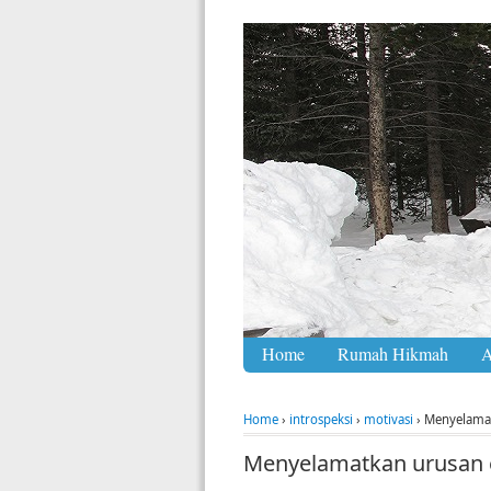
Home
Rumah Hikmah
A
Home
›
introspeksi
›
motivasi
›
Menyelamat
Menyelamatkan urusan e