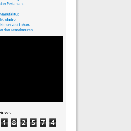
dan Pertanian.
 Manufaktur.
ikrohidro.
 Konservasi Lahan.
an dan Kemakmuran.
views
1
8
2
5
7
4