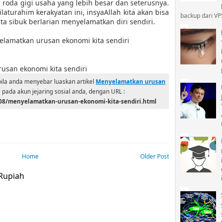
oda gigi usaha yang lebih besar dan seterusnya.
aturahim kerakyatan ini, insyaAllah kita akan bisa
backup dari VPS
ta sibuk berlarian menyelamatkan diri sendiri.
lamatkan urusan ekonomi kita sendiri
usan ekonomi kita sendiri
ila anda menyebar luaskan artikel
Menyelamatkan urusan
i pada akun jejaring sosial anda, dengan URL :
08/menyelamatkan-urusan-ekonomi-kita-sendiri.html
Home
Older Post
 Rupiah