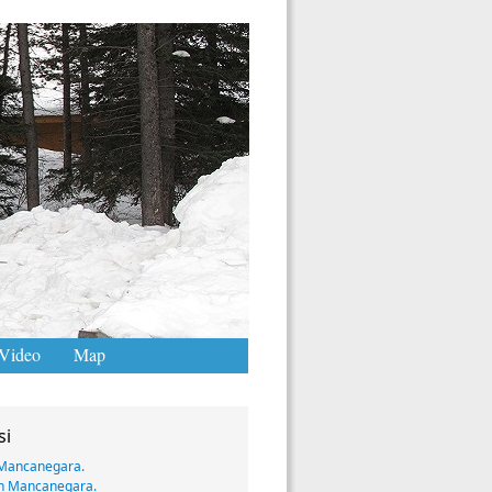
Video
Map
si
Mancanegara.
n Mancanegara.