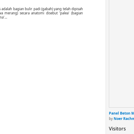
 adalah bagian bulir padi (gabah) yang telah dipisah
a merang) secara anatomi disebut 'palea' (bagian
a'...
Panel Beton 
by
Noer Rach
Visitors