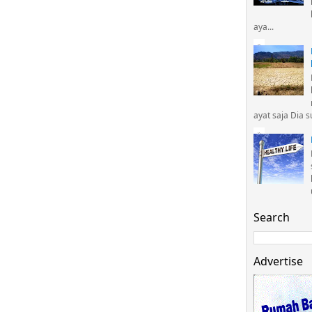
aya...
ayat saja Dia 
Search
Advertise