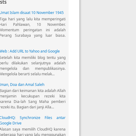
sts
Umat Islam disaat 10 November 1945
Tiga hari yang lalu kita memperingati
Hari Pahlawan, 10 November.
Momentum peringatan ini adalah
Perang Surabaya yang luar biasa.
Web : Add URL to Yahoo and Google
Setelah kita memiliki blog tentu yang
perlu dilakukan selanjutnya adalah
mengelola dan mempublikasinya.
Mengelola berarti selalu melak...
Iman, Doa dan Amal Saleh
Bagian dari keimanan kita adalah Allah
menjamin kecukupan rezeki kita
karena Dia-lah Sang Maha pemberi
rezeki itu. Bagian dari janji Alla...
CloudHQ: Synchronize Files antar
Google Drive
Alasan saya memilih CloudHQ karena
beberapa hari yang lalu menggunakan